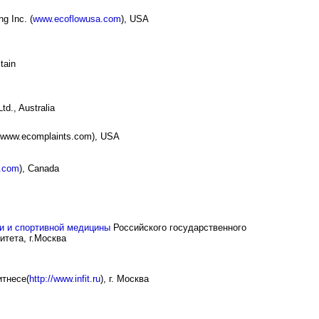
g Inc. (
www.ecoflowusa.com
), USA
tain
td., Australia
 (www.ecomplaints.com), USA
.com
), Canada
и и спортивной медицины
Российского государственного
итета, г.Москва
итнесе(
http://www.infit.ru
), г. Москва