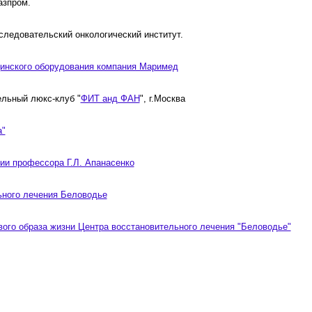
азпром.
следовательский онкологический институт.
инского оборудования компания Маримед
ельный люкс-клуб "
ФИТ анд ФАН
", г.Москва
а"
ии профессора Г.Л. Апанасенко
ьного лечения Беловодье
вого образа жизни Центра восстановительного лечения "Беловодье"