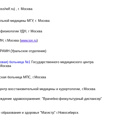
helf.ru) , г. Москва
ьной медицины МГУ, г. Москва
физиологии УДН, г Москва
Н, г.Москва (
www.ion.ru
)
 РАМН (Уральское отделение)
новая) больница №1
Государственного медицинского центра
 Москва
ская больница МПС, г.Москва
ентр восстановительной медицины и курортологии, г.Москва
еждение здравоохранения: "Врачебно-физкультурный диспансер"
образования и здоровья "Магистр" г.Новосибирск.