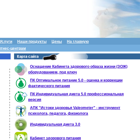
Услуги
Наши продукты
Цены
На главную
тнес-центрам
Оснащение Кабинета здорового образа жизни (ЗОЖ)
оборудованием, под ключ
ПК Оптимальное питание 5.0 - оценка и коррекции
фактического питания
ПК Индивидуальная диета 5.0 профессиональная
версия
АПК "Истоки здоровья Valeometer" - инструмент
психолога, педагога, физиолога
Индивидуальная диета 3.0
Кабинет здорового питания