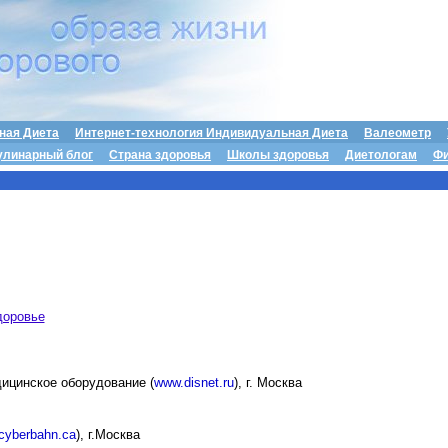
ная Диета
Интернет-технология Индивидуальная Диета
Валеометр
улинарный блог
Страна здоровья
Школы здоровья
Диетологам
Фи
доровье
ицинское оборудование (
www.disnet.ru
), г. Москва
cyberbahn.ca
), г.Москва