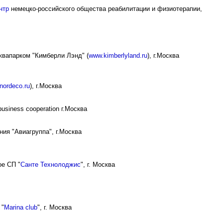
нтр
немецко-российского общества реабилитации и физиотерапии,
квапарком "Кимберли Лэнд" (
www.kimberlyland.ru
), г.Москва
nordeco.ru
), г.Москва
business cooperation г.Москва
ия "Авиагруппа", г.Москва
е СП "
Санте Технолоджис
", г. Москва
 "
Marina club
", г. Москва