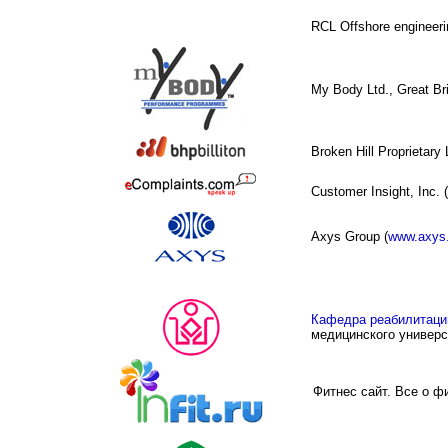
RCL Offshore engineerin
My Body Ltd., Great Bri
Broken Hill Proprietary L
Customer Insight, Inc.
Axys Group (
www.axys
Кафeдра реабилитаци
медицинского универс
Фитнес сайт. Все о ф