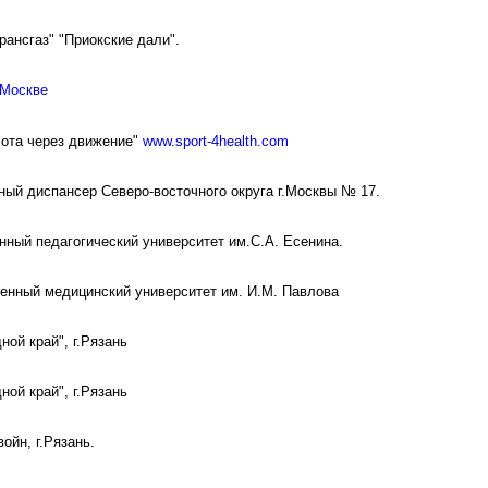
ансгаз" "Приокские дали".
 Москве
сота через движение"
www.sport-4health.com
ый диспансер Северо-восточного округа г.Москвы № 17.
нный педагогический университет им.С.А. Есенина.
енный медицинский университет им. И.М. Павлова
ной край", г.Рязань
ной край", г.Рязань
ойн, г.Рязань.