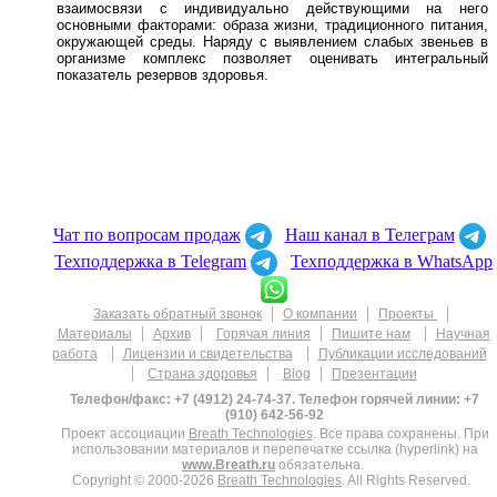
взаимосвязи с индивидуально действующими на него
основными факторами: образа жизни, традиционного питания,
окружающей среды. Наряду с выявлением слабых звеньев в
организме комплекс позволяет оценивать интегральный
показатель резервов здоровья.
Чат по вопросам продаж
Наш канал в Телеграм
Техподдержка в Telegram
Техподдержка в WhatsApp
|
|
|
Заказать обратный звонок
О компании
Проекты
|
|
|
|
Материалы
Архив
Горячая линия
Пишите нам
Научная
|
|
работа
Лицензии и свидетельства
Публикации исследований
|
|
|
Страна здоровья
Blog
Презентации
Телефон/факс: +7 (4912) 24-74-37. Телефон горячей линии: +7
(910) 642-56-92
Проект ассоциации
Breath Technologies
. Все права сохранены. При
использовании материалов и перепечатке ссылка (hyperlink) на
www.Breath.ru
обязательна.
Copyright © 2000-2026
Breath Technologies
. All Rights Reserved.