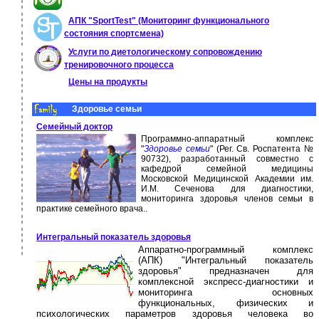
АПК "SportTest" (Мониторинг функционального
состояния спортсмена)
Услуги по диетологическому сопровождению
тренировочного процесса
Цены на продукты
Здоровье семьи
Семейный доктор
Программно-аппаратный комплекс
"
Здоровье семьи
" (Рег. Св. Роспатента №
90732), разработанный совместно с
кафедрой семейной медицины
Московской Медицинской Академии им.
И.М. Сеченова для диагностики,
мониторинга здоровья членов семьи в
практике семейного врача..
Интегральный показатель здоровья
Аппаратно-программный комплекс
(АПК) "Интегральный показатель
здоровья" предназначен для
комплексной экспресс-диагностики и
мониторинга основных
функциональных, физических и
психологических параметров здоровья человека во