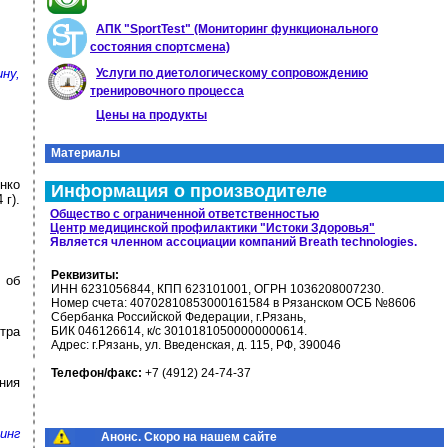
АПК "SportTest" (Мониторинг функционального
состояния спортсмена)
ну,
Услуги по диетологическому сопровождению
тренировочного процесса
Цены на продукты
Материалы
нко
Информация о производителе
г).
Общество с ограниченной ответственностью
Центр медицинской профилактики "Истоки Здоровья"
Является членном ассоциации компаний Breath technologies.
Реквизиты:
 об
ИНН 6231056844, КПП 623101001, ОГРН 1036208007230.
Номер счета: 40702810853000161584 в Рязанском ОСБ №8606
Сбербанка Российской Федерации, г.Рязань,
тра
БИК 046126614, к/с 30101810500000000614.
Адрес: г.Рязань, ул. Введенская, д. 115, РФ, 390046
Телефон/факс:
+7 (4912) 24-74-37
ния
инг
Анонс. Скоро на нашем сайте