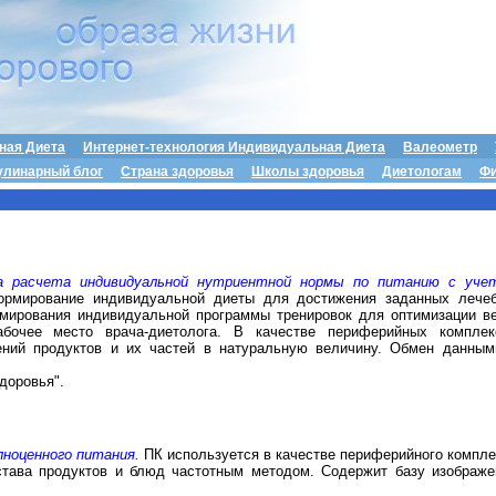
ная Диета
Интернет-технология Индивидуальная Диета
Валеометр
улинарный блог
Страна здоровья
Школы здоровья
Диетологам
Фи
ема расчета индивидуальной нутриентной нормы по питанию с уче
ормирование индивидуальной диеты для достижения заданных лечеб
мирования индивидуальной программы тренировок для оптимизации ве
абочее место врача-диетолога. В качестве периферийных комплек
ений продуктов и их частей в натуральную величину. Обмен данным
доровья".
олноценного питания.
ПК используется в качестве периферийного компле
остава продуктов и блюд частотным методом. Содержит базу изображе