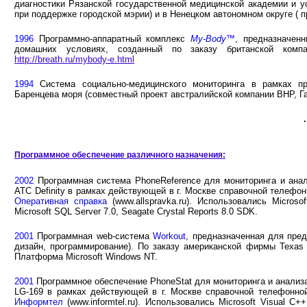
диагностики Рязанской государственной медицинской академии и 
при поддержке городской мэрии) и в Ненецком автономном округе ( 
1996
Программно-аппаратный комплекс
My-Body™
, предназначен
домашних условиях, созданный по заказу британской комп
http://breath.ru/mybody-e.html
1994
Cистема социально-медицинского мониторинга в рамках п
Баренцева моря (совместный проект австралийской компании BHP, Г
Программное обеспечение различного назначения:
2002
Программная система PhoneReference для мониторинга и ана
АТС Definity в рамках действующей в г. Москве справочной телефо
Оперативная справка
(www.allspravka.ru). Использовались Micros
Microsoft SQL Server 7.0, Seagate Crystal Reports 8.0 SDK.
2001
Программная web-система
Workout
, предназначенная для пред
дизайн, программирование). По заказу американской фирмы Texas b
Платформа Microsoft Windows NT.
2001
Программное обеспечение PhoneStat для мониторинга и анализ
LG-169 в рамках действующей в г. Москве справочной телефонно
Информтел
(www.informtel.ru). Использовались Microsoft Visual C