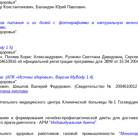
доровья".
др Константинович, Баландин Юрий Павлович.
ктов питания и их долей с фотографиями в натуральную величи
ами.
доровья".
y 1.5).
доровья".
, Поляев Борис Александрович, Руненко Светлана Давидовна, Сергее
610916 об официальной регистрации программы для ЭВМ от 15.04.2004 
е. (АПК «Истоки здоровья», Версия MyBody 1.4).
доровья".
нович, Шишлов Валерий Федорович. (Свидетельство № 2004610012
тоена диплома
ительного медицинского центра Клинической больницы №1 Госмедцен
анию и формирования лечебно-профилактической диеты для достиже
о врача-диетолога - АРМ "
Индивидуальная диета
".
ьного здоровья работников газовой промышленности "
Монитор