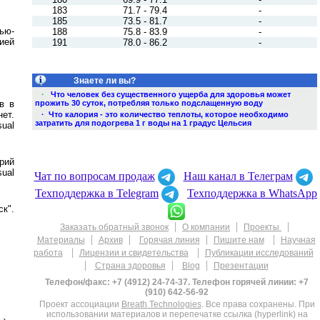
183
71.7 - 79.4
-
185
73.5 - 81.7
-
ью-
188
75.8 - 83.9
-
ией
191
78.0 - 86.2
-
Знаете ли вы?
·
Что человек без существенного ущерба для здоровья может
в в
прожить 30 суток, потребляя только подслащенную воду
ет.
· Что калория - это количество теплоты, которое необходимо
затратить для подогрева 1 г воды на 1 градус Цельсия
sual
арий
sual
Чат по вопросам продаж
Наш канал в Телеграм
Техподдержка в Telegram
Техподдержка в WhatsApp
к".
|
|
|
Заказать обратный звонок
О компании
Проекты
|
|
|
|
Материалы
Архив
Горячая линия
Пишите нам
Научная
|
|
работа
Лицензии и свидетельства
Публикации исследований
|
|
|
Страна здоровья
Blog
Презентации
Телефон/факс: +7 (4912) 24-74-37. Телефон горячей линии: +7
(910) 642-56-92
Проект ассоциации
Breath Technologies
. Все права сохранены. При
использовании материалов и перепечатке ссылка (hyperlink) на