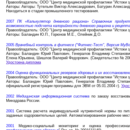
Правообладатель: ООО "Центр медицинской профилактики "Истоки з
Авторы: Авторы: Тутельян Виктор Александрович, Батурин Алексан
Находиться в стадии промышленного тестирования.
2007
ПК «Калькулятор дневного рациона» Справочник проду
возможностью подсчета калорийности дневного рациона и рецепт
Правообладатель: ООО "Центр медицинской профилактики "Истоки з
Авторы: Баландин Ю.П., Горюнов М.Е., Олейник Д.О.
2005
Врачебный контроль в фитнесе ("Фитнес-Тест", Версия MyBod
Правообладатель: ООО "Центр медицинской профилактики "Истоки з
Авторы: Баландин Юрий Павлович, Генералов Владимир Степанович
Елена Юрьевна, Шишлов Валерий Федорович. (Свидетельство № 2004
Удостоена диплома
2004
Оценка функциональных резервов здоровья и их восстановлени
Правообладатель: ООО "Центр медицинской профилактики "Истоки з
Авторы: Баландин Юрий Павлович, Генералов Владимир Степа
официальной регистрации программы для ЭВМ от 05.01.2004 г).
Удос
2002
Медицинская информационная система
по заказу восстанов
Минздрава России.
2001
Cистема расчета индивидуальной нутриентной нормы по пит
заданных оздоровительных целей. Автоматизированное рабочее мест
2001
Медико-социальный мониторинг и оценка профессионал