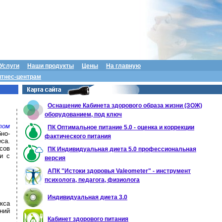
Услуги
Наши продукты
Цены
На главную
тнес-центрам
Оснащение Кабинета здорового образа жизни (ЗОЖ)
оборудованием, под ключ
том
ПК Оптимальное питание 5.0 - оценка и коррекции
но-
фактического питания
са.
сов
ПК Индивидуальная диета 5.0 профессиональная
и с
версия
АПК "Истоки здоровья Valeometer" - инструмент
психолога, педагога, физиолога
Индивидуальная диета 3.0
кса
ний
Кабинет здорового питания