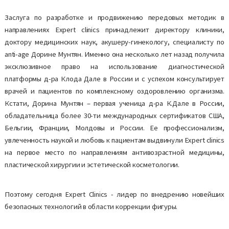
Заслуга по разработке и продвижению передовых методик в
направлениях Expert clinics принадлежит директору клиники,
доктору медицинских наук, акушеру-гинекологу, специалисту по
anti-age Дорине Мунтян. Именно она несколько лет назад получила
эксклюзивное право на использование диагностической
платформы д-ра Клода Дале в России и с успехом консультирует
врачей и пациентов по комплексному оздоровлению организма.
Кстати, Дорина Мунтян – первая ученица д-ра К.Дале в России,
обладательница более 30-ти международных сертификатов США,
Бельгии, Франции, Молдовы и России. Ее профессионализм,
увлеченность наукой и любовь к пациентам выдвинули Expert clinics
на первое место по направлениям антивозрастной медицины,
пластической хирургии и эстетической косметологии.
Поэтому сегодня Expert Clinics - лидер по внедрению новейших
безопасных технологий в области коррекции фигуры.