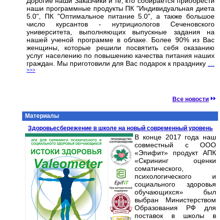
Дорогие наши Заказчики и те, кто собирается приобрести
наши программные продукты ПК "Индивидуальная диета
5.0", ПК "Оптимальное питание 5.0", а также большое
число курсантов - нутрициологов Сеченовского
университета, выполняющих выпускные задания на
нашей ученой программе в облаке. Более 90% из Вас
женщины, которые решили посвятить себя оказанию
услуг населению по повышению качества питания наших
граждан. Мы приготовили для Вас подарок к празднику
…
>>>
Все новости
Материалы
Здоровьесбережение в школе на новый современный уровень
В конце 2017 года наш
совместный с ООО
«Эпифит» продукт АПК
«Скрининг оценки
соматического,
психологического и
социального здоровья
обучающихся» был
выбран Министерством
Образования РФ для
поставок в школы в