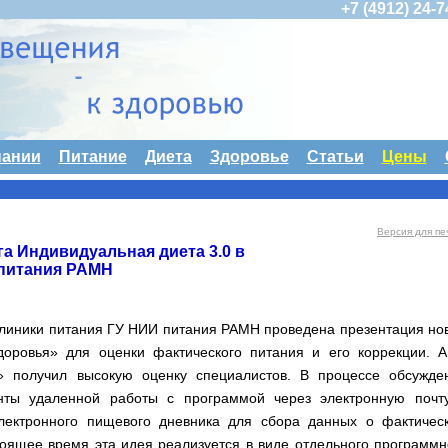
+7 (4912) 24-
пании
Питание
Диета
Здоровье
Статьи
Цены
Версия для пе
а Индивидуальная диета 3.0 в
 питания РАМН
клиники питания ГУ НИИ питания РАМН проведена презентация но
оровья» для оценки фактического питания и его коррекции. 
» получил высокую оценку специалистов. В процессе обсужде
ты удаленной работы с программой через электронную почт
лектронного пищевого дневника для сбора данных о фактичес
оящее время эта идея реализуется в виде отдельного программн