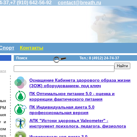
74-37,+7 (910) 642-56-92
contact@breath.ru
Спорт
Контакты
Поиск
Тел.: 8 (4912)
24-74-37
чати
Оснащение Кабинета здорового образа жизни
(ЗОЖ) оборудованием, под ключ
ПК Оптимальное питание 5.0 - оценка и
коррекции фактического питания
вых
ПК Индивидуальная диета 5.0
АРМ
профессиональная версия
ния
АПК "Истоки здоровья Valeometer" -
у и
инструмент психолога, педагога, физиолога
ком
ого
Индивидуальная диета 3.0