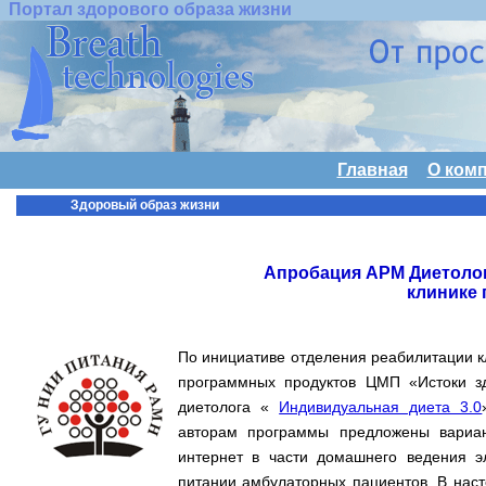
Портал здорового образа жизни
Главная
О ком
Здоровый образ жизни
Апробация АРМ Диетолог
клинике
По инициативе отделения реабилитации 
программных продуктов ЦМП «Истоки зд
диетолога «
Индивидуальная диета 3.0
авторам программы предложены вариан
интернет в части домашнего ведения э
питании амбулаторных пациентов. В наст