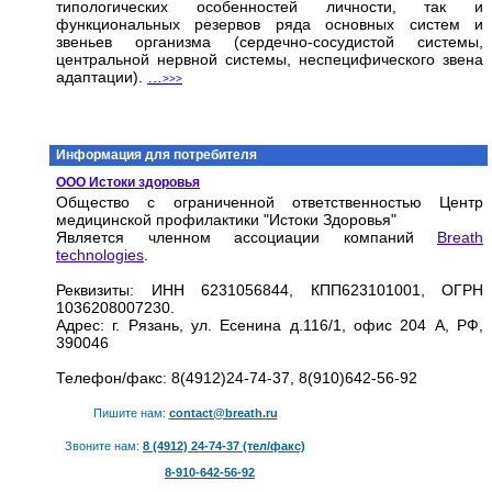
типологических особенностей личности, так и
функциональных резервов ряда основных систем и
звеньев организма (сердечно-сосудистой системы,
центральной нервной системы, неспецифического звена
адаптации).
…
>>>
Информация для потребителя
ООО Истоки здоровья
Общество с ограниченной ответственностью Центр
медицинской профилактики "Истоки Здоровья"
Является членном ассоциации компаний
Breath
technologies
.
Реквизиты: ИНН 6231056844, КПП623101001, ОГРН
1036208007230.
Адрес: г. Рязань, ул. Есенина д.116/1, офис 204 А, РФ,
390046
Телефон/факс: 8(4912)24-74-37, 8(910)642-56-92
Пишите нам:
contact@breath.ru
Звоните нам:
8 (4912) 24-74-37 (тел/факс)
8-910-642-56-92